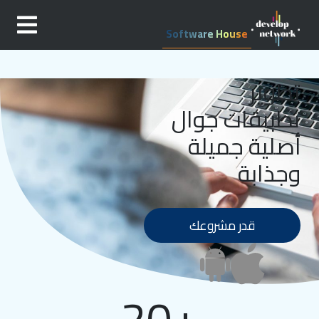
Software House
تطوير
تطبيقات جوال
أصلية جميلة
وجذابة
قدر مشروعك