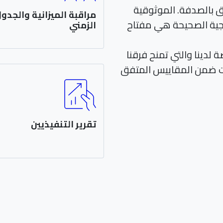
ق بالصدفة. الموثوقية
مراقبة الميزانية والجدو
جية الصحيحة هي مفتاح
الزمني
ر المخصصة لدينا والتي تمنح فرقنا
كونك متطورا لا يعني أنه عليك
بشأن الإفراط في الإنفاق. لقد أ
ات ضمن المقاييس المتفق
ممارسات جيدة تساعدك على ال
حدود ميزانيتك.
تقرير التنفيذيين
أرسل إليك كل التحديثات مع جم
المقاييس المتفق عليها بشكل
مما يعني أنك على اطلاع دائم.