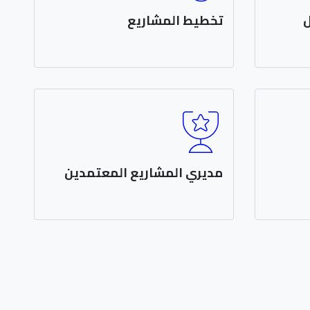
ل
تخطيط المشاريع
 القلق
قبل عملية التطوير الفعلية ، ننظم جلسة
نشأنا
تحديد النطاق. خلال هذا الاجتماع ، تلتقي
بقاء في
بخبراء Develop Network ونهدف معًا
إلى فهم متطلبات أعمال المشروع
والنطاق العام.
مديري المشاريع المعتمدين
يع
معظم مديري المشاريع لدينا معتمدين
 متواصل،
من AgilePM. يتم تشجيعهم أيضًا على
تحسين مهاراتهم في إدارة المشاريع
باستمرار. هذا يعني أنه يمكنك النوم جيدًا
- فأنت في أيد أمينة.